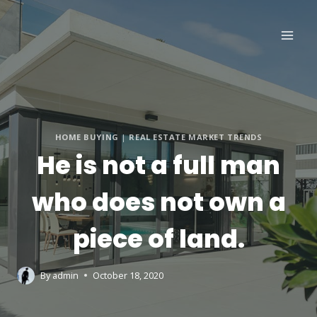
HOME BUYING
|
REAL ESTATE MARKET TRENDS
He is not a full man
who does not own a
piece of land.
By
admin
October 18, 2020