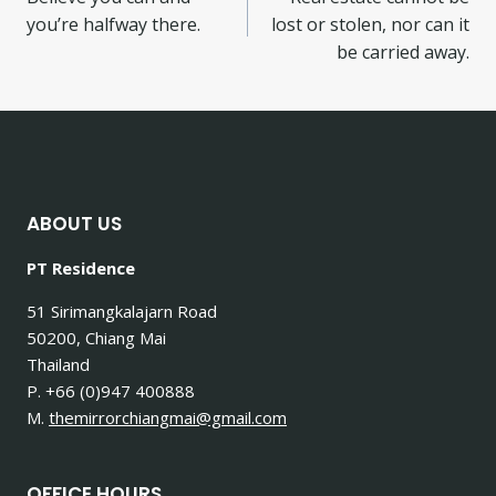
you’re halfway there.
lost or stolen, nor can it
be carried away.
ABOUT US
PT Residence
51 Sirimangkalajarn Road
50200, Chiang Mai
Thailand
P. +66 (0)947 400888
M.
themirrorchiangmai@gmail.com
OFFICE HOURS